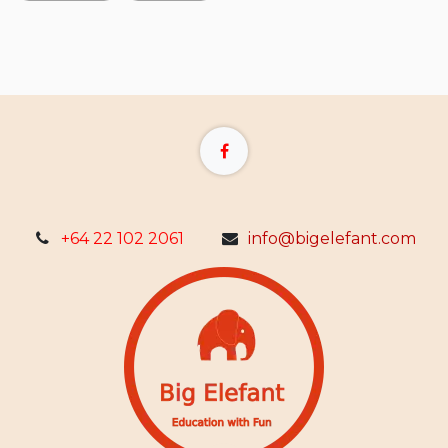
+64 22 102 2061
info@bigelefant.com